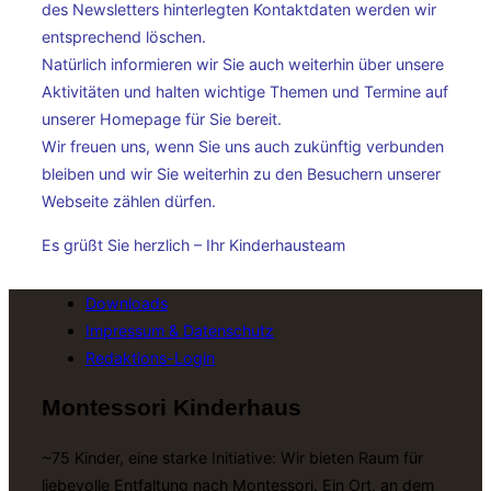
des Newsletters hinterlegten Kontaktdaten werden wir
entsprechend löschen.
Natürlich informieren wir Sie auch weiterhin über unsere
Aktivitäten und halten wichtige Themen und Termine auf
unserer Homepage für Sie bereit.
Wir freuen uns, wenn Sie uns auch zukünftig verbunden
bleiben und wir Sie weiterhin zu den Besuchern unserer
Webseite zählen dürfen.
Es grüßt Sie herzlich – Ihr Kinderhausteam
Downloads
Impressum & Datenschutz
Redaktions-Login
Montessori Kinderhaus
~75 Kinder, eine starke Initiative: Wir bieten Raum für
liebevolle Entfaltung nach Montessori. Ein Ort, an dem