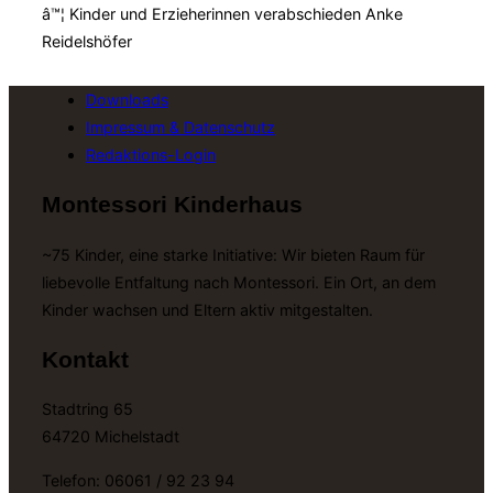
â™¦ Kinder und Erzieherinnen verabschieden Anke
Reidelshöfer
Downloads
Impressum & Datenschutz
Redaktions-Login
Montessori Kinderhaus
~75 Kinder, eine starke Initiative: Wir bieten Raum für
liebevolle Entfaltung nach Montessori. Ein Ort, an dem
Kinder wachsen und Eltern aktiv mitgestalten.
Kontakt
Stadtring 65
64720 Michelstadt
Telefon: 06061 / 92 23 94