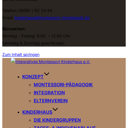
Telefon: 06061 / 92 23 94
Email:
kinderhaus@montessori-michelstadt.de
Bürozeiten:
Montag – Freitag: 8:00 – 12:00 Uhr
Samstag & Sonntag geschlossen
Zum Inhalt springen
KONZEPT
MONTESSORI-PÄDAGOGIK
INTEGRATION
ELTERNVEREIN
KINDERHAUS
DIE KINDERGRUPPEN
TAGES- & WOCHENABLAUF