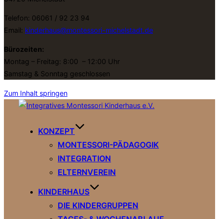
Telefon: 06061 / 92 23 94
Email:
kinderhaus@montessori-michelstadt.de
Bürozeiten:
Montag – Freitag: 8:00 – 12:00 Uhr
Samstag & Sonntag geschlossen
Zum Inhalt springen
KONZEPT
MONTESSORI-PÄDAGOGIK
INTEGRATION
ELTERNVEREIN
KINDERHAUS
DIE KINDERGRUPPEN
TAGES- & WOCHENABLAUF