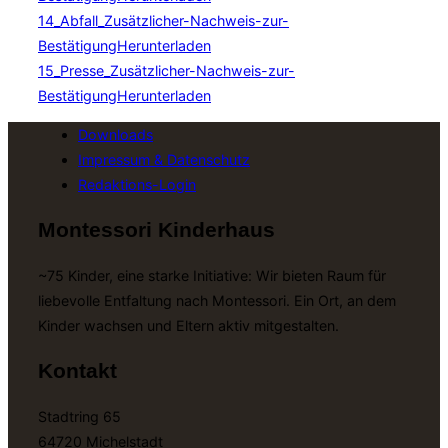
14_Abfall_Zusätzlicher-Nachweis-zur-
Bestätigung
Herunterladen
15_Presse_Zusätzlicher-Nachweis-zur-
Bestätigung
Herunterladen
Downloads
Impressum & Datenschutz
Redaktions-Login
Montessori Kinderhaus
~75 Kinder, eine starke Initiative: Wir bieten Raum für
liebevolle Entfaltung nach Montessori. Ein Ort, an dem
Kinder wachsen und Eltern aktiv mitgestalten.
Kontakt
Stadtring 65
64720 Michelstadt