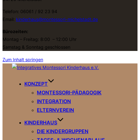
Telefon: 06061 / 92 23 94
Email:
kinderhaus@montessori-michelstadt.de
Bürozeiten:
Montag – Freitag: 8:00 – 12:00 Uhr
Samstag & Sonntag geschlossen
Zum Inhalt springen
KONZEPT
MONTESSORI-PÄDAGOGIK
INTEGRATION
ELTERNVEREIN
KINDERHAUS
DIE KINDERGRUPPEN
TAGES- & WOCHENABLAUF