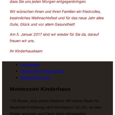
dass Sie uns jeden Morgen entgegenbringen.
Wir wünschen Ihnen und Ihren Familien ein friedvolles,
besinnliches Weihnachtsfest und für das neue Jahr alles
Gute, Glück und vor allem Gesundheit!
Am 5. Januar 2017 sind wir wieder für Sie da, darauf
freuen wir uns.
Ihr Kinderhausteam
Downloads
Impressum & Datenschutz
Redaktions-Login
Montessori Kinderhaus
~75 Kinder, eine starke Initiative: Wir bieten Raum für
liebevolle Entfaltung nach Montessori. Ein Ort, an dem
Kinder wachsen und Eltern aktiv mitgestalten.