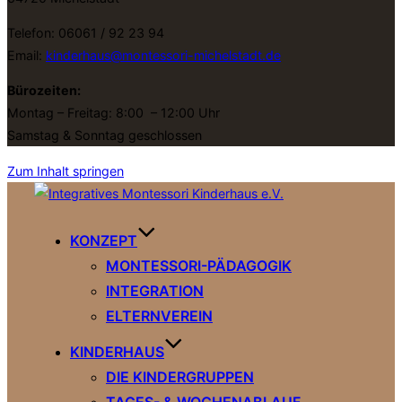
Telefon: 06061 / 92 23 94
Email:
kinderhaus@montessori-michelstadt.de
Bürozeiten:
Montag – Freitag: 8:00 – 12:00 Uhr
Samstag & Sonntag geschlossen
Zum Inhalt springen
KONZEPT
MONTESSORI-PÄDAGOGIK
INTEGRATION
ELTERNVEREIN
KINDERHAUS
DIE KINDERGRUPPEN
TAGES- & WOCHENABLAUF