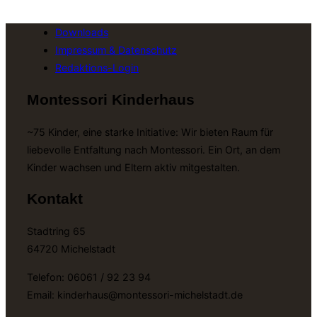
Downloads
Impressum & Datenschutz
Redaktions-Login
Montessori Kinderhaus
~75 Kinder, eine starke Initiative: Wir bieten Raum für
liebevolle Entfaltung nach Montessori. Ein Ort, an dem
Kinder wachsen und Eltern aktiv mitgestalten.
Kontakt
Stadtring 65
64720 Michelstadt
Telefon: 06061 / 92 23 94
Email: kinderhaus@montessori-michelstadt.de