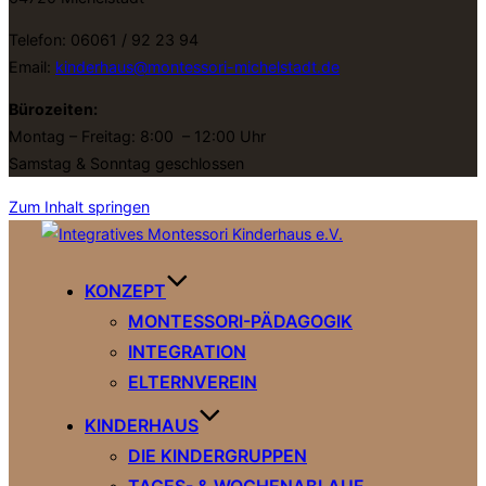
Telefon: 06061 / 92 23 94
Email:
kinderhaus@montessori-michelstadt.de
Bürozeiten:
Montag – Freitag: 8:00 – 12:00 Uhr
Samstag & Sonntag geschlossen
Zum Inhalt springen
KONZEPT
MONTESSORI-PÄDAGOGIK
INTEGRATION
ELTERNVEREIN
KINDERHAUS
DIE KINDERGRUPPEN
TAGES- & WOCHENABLAUF